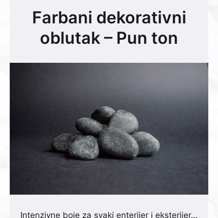
Farbani dekorativni
oblutak – Pun ton
Intenzivne boje za svaki enterijer i eksterijer…